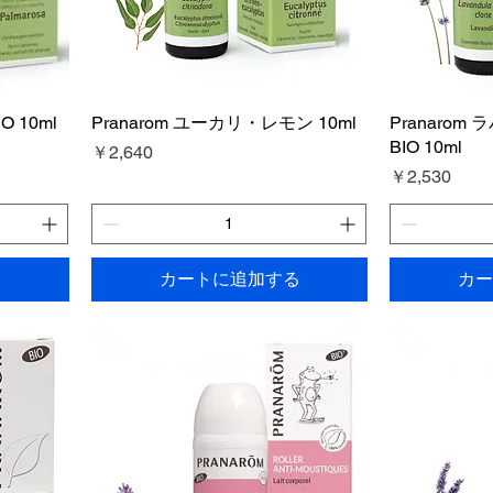
O 10ml
Pranarom ユーカリ・レモン 10ml
Pranaro
BIO 10ml
価格
￥2,640
価格
￥2,530
る
カートに追加する
カー