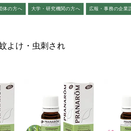
団体の方へ
大学・研究機関の方へ
広報・事務の企業
別：蚊よけ・虫刺され