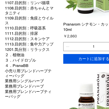
1107.目的別：リンパ循環
1108.目的別：赤ちゃんとマ
タニティ
1109.目的別：免疫とウイル
ス
Pranarom シナモン・カッ
1110.目的別：呼吸器系
10ml
1111.目的別：排尿
価格
￥2,860
1112.目的別：スキンケア
1113.目的別：集中力アップ
1201.気分別：リラックス
２．植物油
カートに追加す
３．ハイドロゾル
４．PranaBB
​小売り用ブレンドハーブテ
ィーバッグ
業務用シングルハーブ
業務用ブレンドハーブ
業務用ブレンドハーブティ
ーバッグ