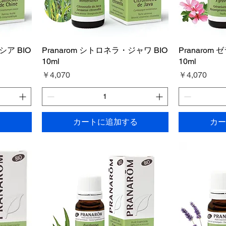
シア BIO
Pranarom シトロネラ・ジャワ BIO
Pranaro
10ml
10ml
価格
価格
￥4,070
￥4,070
る
カートに追加する
カー