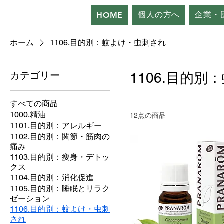
個人の方へ
企業・
HOME
ホーム
1106.目的別：蚊よけ・虫刺され
カテゴリー
1106.目的
すべての商品
1000.精油
12点の商品
1101.目的別：アレルギー
1102.目的別：関節・筋肉の
痛み
1103.目的別：痩身・デトッ
クス
1104.目的別：消化促進
1105.目的別：睡眠とリラク
ゼーション
1106.目的別：蚊よけ・虫刺
され