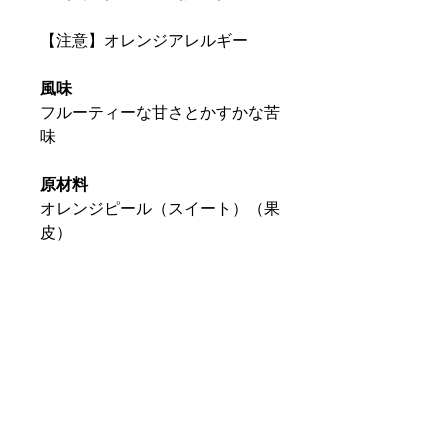
【注意】オレンジアレルギー
風味
フルーティーな甘さとかすかな苦
味
原材料
オレンジピール（スイート）（果
皮）
内容量
茶葉400ｇ
美味しい淹れ方
ティーカップ1杯（200cc）に対
し、大さじすりきり1杯の茶葉が
適量です。