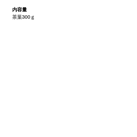
内容量
茶葉300ｇ
美味しい淹れ方
ティーカップ1杯（200cc）に対
し、ティースプーン2杯のシャタ
バリが適量です。
保存方法
高温多湿を避け冷暗所で保存して
ください。
まだレビューはありません
最初のレビューを書きませんか？ あ
なたのご意見・ご要望をぜひ共有して
ください。