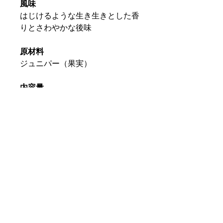
風味
はじけるような生き生きとした香
りとさわやかな後味
原材料
ジュニパー（果実）
内容量
茶葉300ｇ
美味しい淹れ方
ティーカップ1杯（200cc）に対
し、大さじすりきり1杯の茶葉が
適量です。
保存方法
高温多湿を避け冷暗所で保存して
ください。