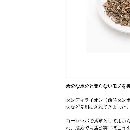
余分な水分と要らないモノを
ダンディライオン（西洋タン
ダなど食用にされてきました
ヨーロッパで薬草として用いら
れ、漢方でも蒲公英（ぼこう