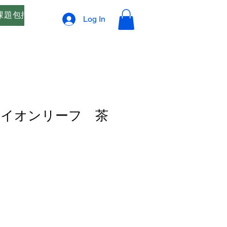
課題包括支援
オリジナルブレンド精油 ご相談窓口
プ
Log In
イオンリーフ 茶