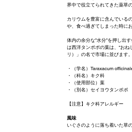
界中で役立てられてきた薬草
カリウムを豊富に含んでいる
や、食べ過ぎてしまった時に
体内の余分な”水分”を押し出
は西洋タンポポの葉は、“おねしょ
リ）」の名で市場に並びます
・（学名）Taraxacum officinal
・（科名）キク科
・（使用部位）葉
・（別名）セイヨウタンポポ
【注意】キク科アレルギー
風味
いぐさのように落ち着いた草