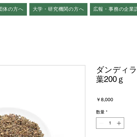
団体の方へ
大学・研究機関の方へ
広報・事務の企業
ダンディラ
葉200ｇ
価
￥8,000
格
数量
*