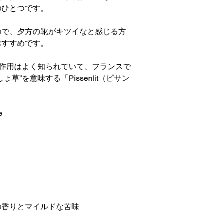
のひとつです。
ので、夕方の靴がキツイなと感じる方
おすすめです。
す作用はよく知られていて、フランスで
草”を意味する「Pissenlit（ピサン
。
e
の香りとマイルドな苦味