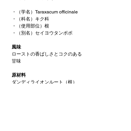
・（学名）Taraxacum officinale
・（科名）キク科
・（使用部位）根
・（別名）セイヨウタンポポ
風味
ローストの香ばしさとコクのある
甘味
原材料
ダンディライオンルート（根）
内容量
茶葉300ｇ
美味しい淹れ方
ティーカップ1杯（200cc）に対