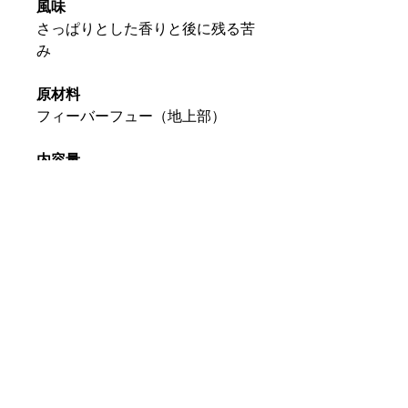
風味
さっぱりとした香りと後に残る苦
み
原材料
フィーバーフュー（地上部）
内容量
茶葉70ｇ
美味しい淹れ方
ティーカップ1杯（200cc）に対
し、ティースプーン2杯の茶葉が
適量です。
保存方法
高温多湿を避け冷暗所で保存して
ください。