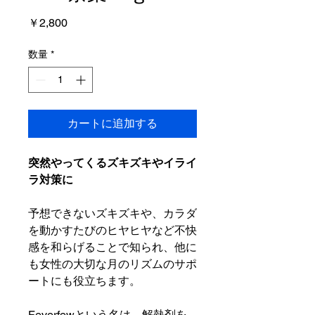
価
￥2,800
格
数量
*
カートに追加する
突然やってくるズキズキやイライ
ラ対策に
予想できないズキズキや、カラダ
を動かすたびのヒヤヒヤなど不快
感を和らげることで知られ、他に
も女性の大切な月のリズムのサポ
ートにも役立ちます。
Feverfewという名は、解熱剤を