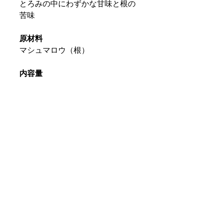
とろみの中にわずかな甘味と根の
苦味
原材料
マシュマロウ（根）
内容量
茶葉300g
美味しい淹れ方
ティーカップ1杯（200cc）に対
し、大さじすりきり1杯の茶葉が
適量です。
保存方法
高温多湿を避け冷暗所で保存して
ください。