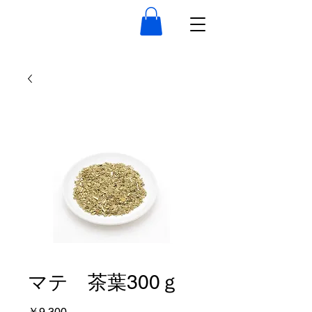
マテ 茶葉300ｇ
価
￥9,300