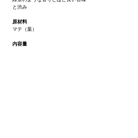
と渋み
原材料
マテ（葉）
内容量
茶葉300ｇ
美味しい淹れ方
ティーカップ1杯（200cc）に対
し、大さじすりきり1杯の茶葉が
適量です。
保存方法
高温多湿を避け冷暗所で保存して
ください。