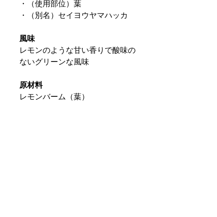
・（使用部位）葉
・（別名）セイヨウヤマハッカ
風味
レモンのような甘い香りで酸味の
ないグリーンな風味
原材料
レモンバーム（葉）
内容量
茶葉100ｇ
美味しい淹れ方
ティーカップ1杯（200cc）に対
し、大さじすりきり1杯の茶葉が
適量です。
保存方法