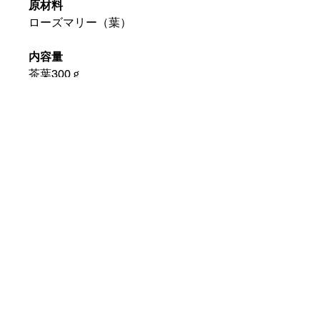
原材料
ローズマリー（葉）
内容量
茶葉300ｇ
美味しい淹れ方
ティーカップ1杯（200cc）に対
し、ティースプーン2杯の茶葉が
適量です。
保存方法
高温多湿を避け冷暗所で保存して
ください。
まだレビューはありません
最初のレビューを書きませんか？ あ