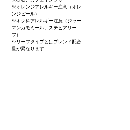
※オレンジアレルギー注意（オレ
ンジピール）
※キク科アレルギー注意（ジャー
マンカモミール、ステビアリー
フ）
※リーフタイプとはブレンド配合
量が異なります
内容量
ティーバッグ50包入
１包あたり（約200ｃｃ）：茶葉
2.0ｇ使用
美味しい淹れ方
カップにティーバッグ1包を入
れ、95～98℃のお湯200ccを注ぎ
ます。
カップにふたをして3～5分間蒸