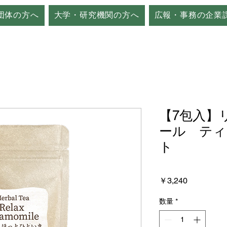
団体の方へ
大学・研究機関の方へ
広報・事務の企業
【7包入】
ール ティ
ト
価
￥3,240
格
数量
*