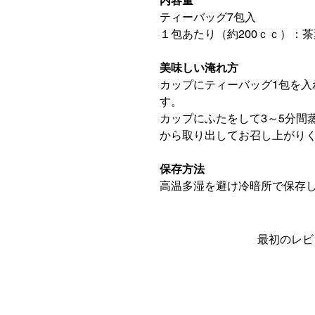
内容量
ティーバッグ7包入
１包あたり（約200ｃｃ）：茶
美味しい淹れ方
カップにティーバッグ1包を入れ
す。
カップにふたをして3～5分間
から取り出してお召し上がり
保存方法
高温多湿を避け冷暗所で保存
最初のレビ