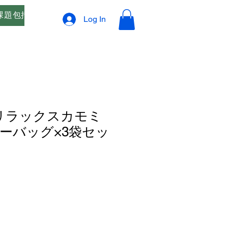
課題包括支援
オリジナルブレンド精油 ご相談窓口
プ
Log In
リラックスカモミ
ーバッグ×3袋セッ