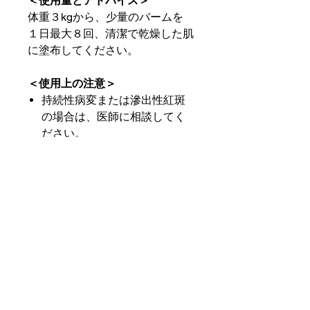
＜使用量とアドバイス＞
体重３kgから、少量のバームを
１日最大８回、清潔で乾燥した肌
に塗布してください。
＜使用上の注意＞
持続性病変または滲出性紅斑
の場合は、医師に相談してく
ださい。
敏感な粘膜には使用しないで
ください。
体重３kg未満のお子様には使
用しないでください。
一部のエッセンシャルオイル
はアレルギーを引き起こす可
能性があります。必ず最初に
肘関節の内側部分でテストを
行ってください。
熱性けいれんの既往歴のある