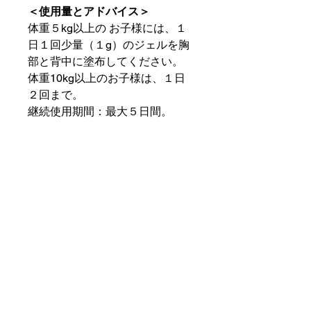
＜使用量とアドバイス＞
体重５kg以上の お子様には、１
日１回少量（１g）のジェルを胸
部と背中に塗布してください。
体重10kg以上のお子様は、１日
２回まで。
継続使用期間：最大５日間。
＜使用上の注意＞
５kg未満のお子様には使用し
ないでください。
目に入らないよう注意してく
ださい。
熱性けいれんの既往歴のある
お子様には禁忌です。
幼児の手の届かないところに
保管してください。
外用