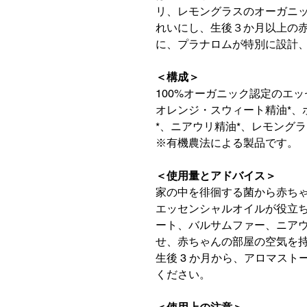
リ、レモングラスのオーガニ
れいにし、生後３か月以上の
に、プラナロムが特別に設計
＜構成＞
100%オーガニック認定のエ
オレンジ・スウィート精油*、
*、ニアウリ精油*、レモングラ
※有機農法による製品です。
＜使用量とアドバイス＞
家の中を徘徊する菌から赤ち
エッセンシャルオイルが役立
ート、バルサムファー、ニア
せ、赤ちゃんの部屋の空気を
生後 3 か月から、アロマス
ください。