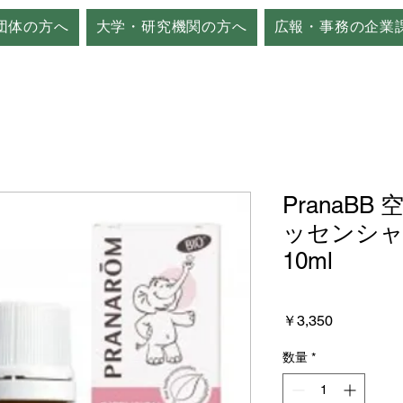
団体の方へ
大学・研究機関の方へ
広報・事務の企業
PranaB
ッセンシャ
10ml
価
￥3,350
格
数量
*