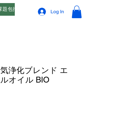
課題包括支援
オリジナルブレンド精油 ご相談窓口
プ
Log In
B 空気浄化ブレンド エ
ルオイル BIO