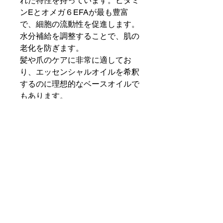
れた特性を持っています。ビタミ
ンEとオメガ６EFAが最も豊富
で、細胞の流動性を促進します。
水分補給を調整することで、肌の
老化を防ぎます。
髪や爪のケアに非常に適してお
り、エッセンシャルオイルを希釈
するのに理想的なベースオイルで
もあります。
＜構成＞
脂肪酸/100G 飽和脂肪酸 = 9.1g、
不飽和脂肪酸：リノール酸 (Ω6) =
71g Ω、リノレン酸 (Ω6)= 8g、オ
レイン酸 (Ω9)= 11g、パルミトレ
イン酸 = 0.1g、ビタミンE /100Gr
= 50mg
100%有機植物油
有機農業からの原料 (Certisys
BE-BIO-01 管理) -