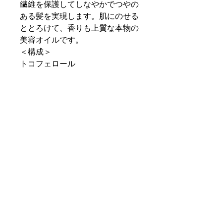
繊維を保護してしなやかでつやの
ある髪を実現します。肌にのせる
ととろけて、香りも上質な本物の
美容オイルです。
＜構成＞
トコフェロール
有機農業からの原料 (Certisys
BE-BIO-01 管理) -
ECOGARANTIE 仕様
(CERTISYS 管理) に準拠した
ECOGARANTIE ® 認証製品。
＜使用上の注意＞
熱や光を避けて保管してくださ
い。
25℃以上で液化します。
外用。