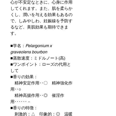
心が不安定なときに、心身に作用
してくれます。また、肌を柔らか
くし、潤いを与える効果もあるの
で、しみやしわ、妊娠線を予防す
るなど、美肌効果も期待できま
す。
■学名：
Pelargonium x
graveolens bourbon
■蒸散速度：ミドルノート(高)
■ワンポイント：ローズの代用と
して
■香りの効果：
精神安定作用‥〇 精神強化作
用‥○
精神高揚作用‥◎ 催淫作
用‥‥‥－
■香りの特徴：
刺激的：△ 印象的：◎ 温暖