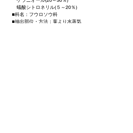
ゲラニオール(20～30％)
蟻酸シトロネリル(５～20％)
■科名：フウロソウ科
■抽出部位・方法：葉より水蒸気
蒸留法にて抽出。
■分布地域：フランス、ブルボン
■働き：
強力な収斂作用、抗痙攣作用、弛
緩作用、強壮作用、鎮痛作用があ
る。神経性大腸炎、傷口の治療、
潰瘍、肝臓・腎臓不全に〇。
■注意：特になし。
※本ページは学術情報に基づく一
般的なアロマセラピー情報です。
医薬的効能の断定や診断・治療の
代替を意図しません。疾患や服薬
中の方、妊娠・授乳中、乳幼児・
高齢者への使用は、必ず専門家の