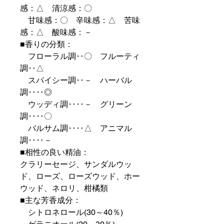
感：△ 清涼感：〇
甘味感：〇 辛味感：△ 苦味
感：△ 酸味感：－
■香りの分類：
フローラル調‥〇 フルーティ
調‥△
スパイシー調‥－ ハーバル
調‥‥◎
ウッディ調‥‥－ グリーン
調‥‥〇
バルサム調‥‥△ アニマル
調‥‥－
■相性の良い精油：
クラリーセージ、サンダルウッ
ド、ローズ、ローズウッド、ホー
ウッド、ネロリ、柑橘類
■主な芳香成分：
シトロネロール(30～40％)