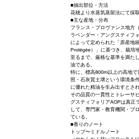
■抽出部位・方法
花穂より水蒸気蒸留法にて採
■主な産地・分布
フランス・プロヴァンス地方（
ラベンダー・アングスティフォ
によって定められた「原産地統制呼称（A
Protégée）」に基づき、
至るまで、厳格な基準を満た
油である。
特に、標高800m以上の高地
照・石灰質土壌という環境条
に優れた精油を生み出すとさ
その品質の一貫性とトレーサ
グスティフォリアAOPは真正
して、専門家・教育機関・プ
ている。
■香りのノート
トップ〜ミドルノート