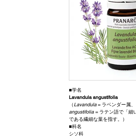
■学名
Lavandula angustifolia
（
Lavandula
= ラベンダー属、
angustifolia
= ラテン語で「
である繊細な葉を指す。）
■科名
シソ科