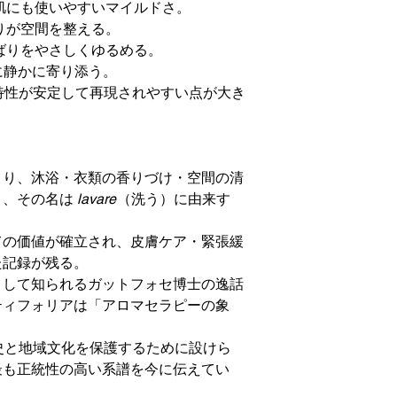
肌にも使いやすいマイルドさ。
りが空間を整える。
ばりをやさしくゆるめる。
に静かに寄り添う。
特性が安定して再現されやすい点が大き
より、沐浴・衣類の香りづけ・空間の清
り、その名は
lavare
（洗う）に由来す
ての価値が確立され、皮膚ケア・緊張緩
た記録が残る。
として知られるガットフォセ博士の逸話
ティフォリアは「アロマセラピーの象
史と地域文化を保護するために設けら
最も正統性の高い系譜を今に伝えてい