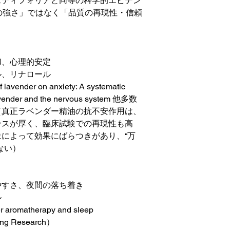
スティフォリアと同等の科学的エビデン
の強さ」ではなく「品質の再現性・信頼
和、心理的安定
ル、リナロール
nder on anxiety: A systematic
vender and the nervous system 他多数
（真正ラベンダー精油の抗不安作用は、
ンスが厚く、臨床試験での再現性も高
によって効果にばらつきがあり、“万
ない）
やすさ、夜間の落ち着き
ル
matherapy and sleep
sing Research）