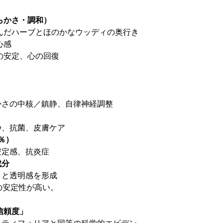
らかさ・調和）
んだハーブとほのかなウッディの奥行き
心感
の安定、心の回復
さの中核／鎮静、自律神経調整
、抗菌、皮膚ケア
％）
定感、抗炎症
成分
と透明感を形成
の安定性が高い。
信頼度」