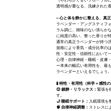
（やわらかく甘いフローラル
透明感が重なる、洗練された
– 心と体を静かに整える、真正
ラベンダー・アングスティフォ
ラル調に、雑味のない清らか
に純度の高い、整った香りが
通常の真正ラベンダーが持つ汎
規格により香気・成分比率の
性・安定性・信頼性において
心理・自律神経・睡眠・皮膚
ー本来の幅広い有用性を、最
ラベンダーといえるでしょう
🧪 特性・有用性（科学＋感性
😌 鎮静・リラックス：
緊張を
す。
🌙 睡眠サポート：
入眠環境を
🧠 自律神経調整：
ストレスに