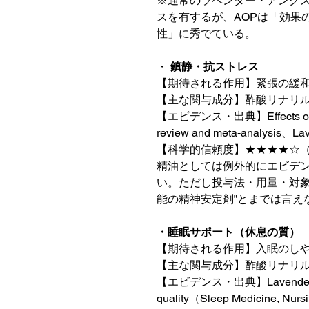
※通常のラベンダー・アング
スを有するが、AOPは「効果
性」に秀でている。
・
鎮静・抗ストレス
【期待される作用】緊張の緩
【主な関与成分】酢酸リナリ
【エビデンス・出典】Effects of lave
review and meta-analysis、La
【科学的信頼度】★★★★☆
精油としては例外的にエビデ
い。ただし投与法・用量・対象
能の精神安定剤”とまでは言え
・睡眠サポート（休息の質）
【期待される作用】入眠のし
【主な関与成分】酢酸リナリ
【エビデンス・出典】Lavender aro
quality（Sleep Medicine, Nur