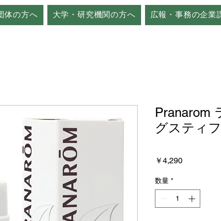
団体の方へ
大学・研究機関の方へ
広報・事務の企業
Pranar
グスティフォ
価
￥4,290
格
数量
*