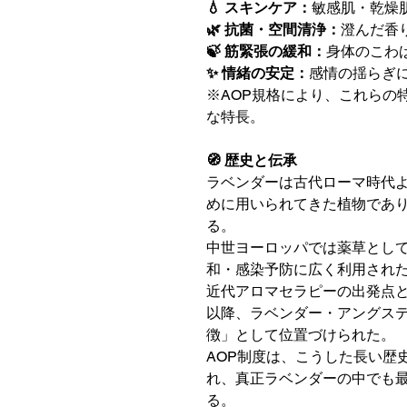
💧 スキンケア：
敏感肌・乾燥
🌿 抗菌・空間清浄：
澄んだ香
🍃 筋緊張の緩和：
身体のこわ
✨ 情緒の安定：
感情の揺らぎ
※AOP規格により、これらの
な特長。
🧭 歴史と伝承
ラベンダーは古代ローマ時代
めに用いられてきた植物であ
る。
中世ヨーロッパでは薬草とし
和・感染予防に広く利用され
近代アロマセラピーの出発点
以降、ラベンダー・アングス
徴」として位置づけられた。
AOP制度は、こうした長い歴
れ、真正ラベンダーの中でも
る。