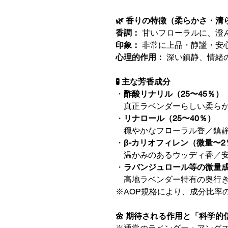
🌿 香りの特徴（柔らかさ・清
香調：
甘いフローラルに、澄
印象：
非常に上品・静謐・安
心理的作用：
深い鎮静、情緒
🧪 主な芳香成分
・
酢酸リナリル（25〜45％）
真正ラベンダーらしい柔らか
・
リナロール（25〜40％）
穏やかなフローラル香／鎮静
・
β-カリオフィレン（微量〜2
温かみのあるウッディ香／安
・
ラバンジュロール等の微量
高地ラベンダー特有の奥行き
※AOP規格により、成分比率
🌼 期待される作用と「科学的