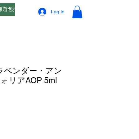
課題包括支援
オリジナルブレンド精油 ご相談窓口
プ
Log In
om ラベンダー・アン
リアAOP 5ml