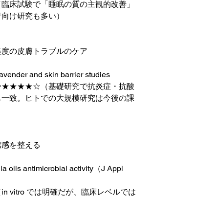
（臨床試験で「睡眠の質の主観的改善」
者向け研究も多い）
軽度の皮膚トラブルのケア
r and skin barrier studies
〜★★★★☆（基礎研究で抗炎症・抗酸
も一致。ヒトでの大規模研究は今後の課
潔感を整える
antimicrobial activity（J Appl
 vitro では明確だが、臨床レベルでは