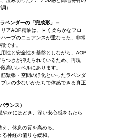
に、澄み切ったハーバル感と高地特有の
香調）
ラベンダーの「完成形」 –
リアAOP精油は、甘く柔らかなフロー
なハーブのニュアンスが重なった、非常
特徴です。
用性と安全性を基盤としながら、AOP
ばらつきが抑えられているため、再現
一段高いレベルにあります。
・筋緊張・空間の浄化といったラベンダ
もブレの少ないかたちで体感できる真正
。
のバランス）
穏やかにほどき、深い安心感をもたら
整え、休息の質を高める。
よる神経の偏りを緩和。