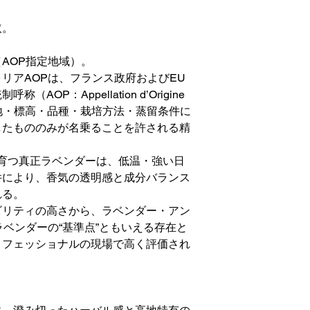
取。
AOP指定地域）。
リアAOPは、フランス政府およびEU
OP：Appellation d’Origine
栽培地・標高・品種・栽培方法・蒸留条件に
したもののみが名乗ることを許される精
で育つ真正ラベンダーは、低温・強い日
件により、香気の透明感と成分バランス
れる。
ビリティの高さから、ラベンダー・アン
ラベンダーの“基準点”ともいえる存在と
ロフェッショナルの現場で高く評価され