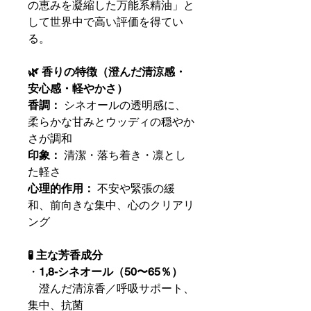
の恵みを凝縮した万能系精油」と
して世界中で高い評価を得てい
る。
🌿 香りの特徴（澄んだ清涼感・
安心感・軽やかさ）
香調：
シネオールの透明感に、
柔らかな甘みとウッディの穏やか
さが調和
印象：
清潔・落ち着き・凛とし
た軽さ
心理的作用：
不安や緊張の緩
和、前向きな集中、心のクリアリ
ング
🧪 主な芳香成分
・
1,8-シネオール（50〜65％）
澄んだ清涼香／呼吸サポート、
集中、抗菌