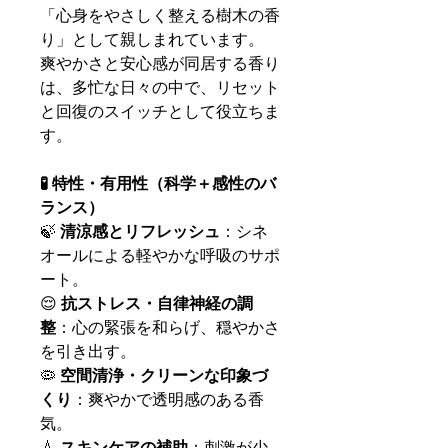
「心身をやさしく整える樹木の香
り」として親しまれています。
爽やかさと安心感が同居する香り
は、多忙な日々の中で、リセット
と回復のスイッチとして役立ちま
す。
🧪 特性・有用性（科学＋感性のバ
ランス）
🍃
清涼感とリフレッシュ
：シネ
オールによる軽やかな呼吸のサポ
ート。
😌
抗ストレス・自律神経の調
整
：心の緊張を和らげ、穏やかさ
を引き出す。
🦠
空間清浄・クリーンな印象づ
くり
：爽やかで透明感のある香
気。
💧
スキンケアの補助
：刺激が少