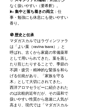
なく扱いやすい（要希釈）。
🌬
集中と落ち着きの両立
：仕
事・勉強にも休息にも使いやすい
香り。
🧭 歴史と伝承
マダガスカルではラヴィンツァラ
は「よい葉（ravina tsara）」と
呼ばれ、古くから家庭の常備薬草
として用いられてきた。葉を蒸し
たり煎じたりすることで、季節の
不調・疲労・精神的な緊張を和ら
げる伝統があり、「家族を守る
木」として大切にされてきた。
西洋アロマセラピーに紹介された
のは比較的近年だが、その温和で
扱いやすい性質から急速に人気が
高まり、現代では「マダガスカル