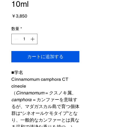
10ml
価
￥3,850
格
数量
*
カートに追加する
■学名
Cinnamomum camphora CT
cineole
（
Cinnamomum
= クスノキ属、
camphora
= カンファーを意味す
るが、マダガスカル島で育つ個体
群は“シネオールケモタイプ”とな
り、一般的なカンファーとは異な
る温和で清浄な香りを持つ。）