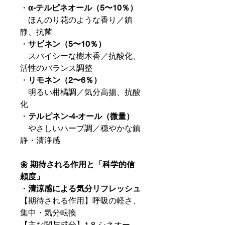
・
α-テルピネオール（5〜10％）
ほんのり花のような香り／鎮
静、抗菌
・
サビネン（5〜10％）
スパイシーな樹木香／抗酸化、
活性のバランス調整
・
リモネン（2〜6％）
明るい柑橘調／気分高揚、抗酸
化
・
テルピネン-4-オール（微量）
やさしいハーブ調／穏やかな鎮
静・清浄感
🌼 期待される作用と「科学的信
頼度」
・
清涼感による気分リフレッシュ
【期待される作用】呼吸の軽さ、
集中・気分転換
【主な関与成分】1,8-シネオー