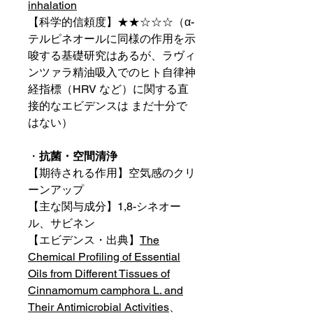
inhalation
【科学的信頼度】★★☆☆☆（α-
テルピネオールに同様の作用を示
唆する基礎研究はあるが、ラヴィ
ンツァラ精油吸入でのヒト自律神
経指標（HRV など）に関する直
接的なエビデンスは まだ十分で
はない）
・
抗菌・空間清浄
【期待される作用】空気感のクリ
ーンアップ
【主な関与成分】1,8-シネオー
ル、サビネン
【エビデンス・出典】
The
Chemical Profiling of Essential
Oils from Different Tissues of
Cinnamomum camphora L. and
Their Antimicrobial Activities
、