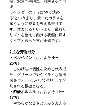
理、緊張の再調整、前向きさの回
復
ラベンダーのように“深く沈め
る”というより、曇ったガラスを
拭くように視界を整える香りで
す。休ませるというより、乱れた
リズムを整えて働ける状態に戻す
タイプと言った方が正確です。
🧪 主な芳香成分
・
ベルベノン
（おおよそ
4〜
25％
）
この精油の個性を決める代表成
分。グリーンでややドライな清潔
感を与え、ベルベノン型として区
別される根拠となる。
・
酢酸ボルニル
（おおよそ
11〜
17％
）
やわらかな甘さと丸みを支える