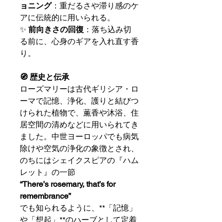
ョニング
：重だるさや滞り感のケ
アに伝統的に用いられる。
✨
前向きさの回復
：落ち込み切
る前に、心身のギアを入れ直す香
り。
🧭 歴史と伝承
ローズマリーは古代ギリシア・ロ
ーマで記憶、浄化、護りと結びつ
けられた植物で、薫香や沐浴、住
居空間の清めなどに用いられてき
ました。中世ヨーロッパでも病気
除けや空気の浄化の象徴とされ、
のちにはシェイクスピアの『ハム
レット』の一節
“There’s rosemary, that’s for
remembrance”
でも知られるように、**「記憶」
や「想起」**のハーブとして定着