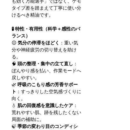
も効く万能選手」ではなく、ケモ
タイプ差を踏まえて丁寧に使い分
けるべき精油です。
🧪 特性・有用性（科学＋感性のバ
ランス）
😌
気分の停滞をほどく
：重い気
分や神経疲労の切り替えを助け
る。
🧠
頭の整理・集中の立て直し
：
ぼんやり感を払い、作業モードへ
戻しやすい。
🌿
呼吸のこもり感の芳香サポー
ト
：すっきりした空気感づくりに
向く。
💧
肌の回復感を意識したケア
：
荒れやすい肌、跡を残したくない
局面の補助に。
🍃
季節の変わり目のコンディシ