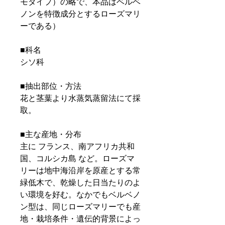
モタイプ）の略で、本品はベルベ
ノンを特徴成分とするローズマリ
ーである）
■科名
シソ科
■抽出部位・方法
花と茎葉より水蒸気蒸留法にて採
取。
■主な産地・分布
主に フランス、南アフリカ共和
国、コルシカ島 など。ローズマ
リーは地中海沿岸を原産とする常
緑低木で、乾燥した日当たりのよ
い環境を好む。なかでもベルベノ
ン型は、同じローズマリーでも産
地・栽培条件・遺伝的背景によっ