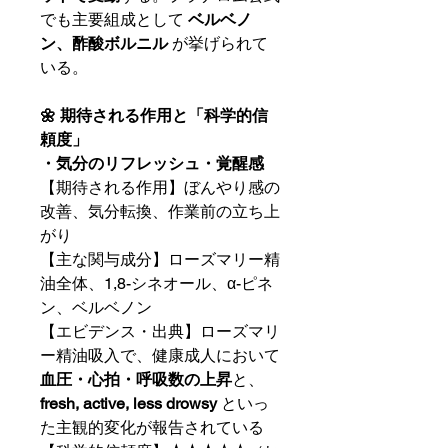
でも主要組成として
ベルベノ
ン、酢酸ボルニル
が挙げられて
いる。
🌼 期待される作用と「科学的信
頼度」
・気分のリフレッシュ・覚醒感
【期待される作用】ぼんやり感の
改善、気分転換、作業前の立ち上
がり
【主な関与成分】ローズマリー精
油全体、1,8-シネオール、α-ピネ
ン、ベルベノン
【エビデンス・出典】ローズマリ
ー精油吸入で、健康成人において
血圧・心拍・呼吸数の上昇
と、
fresh, active, less drowsy
といっ
た主観的変化が報告されている