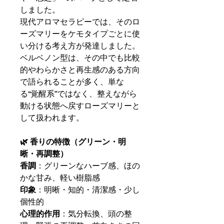
しました。
現代アロマセラピーでは、そのロ
ーズマリーをケモタイプごとに使
い分ける考え方が発達しました。
ベルベノン型は、その中でも比較
的やわらかさと再生感のある方向
で語られることが多く、単な
る“覚醒系”ではなく、整えながら
動ける状態へ戻すローズマリーと
して扱われます。
🌿 香りの特徴（グリーン・明
晰・再調整）
香調
：グリーンなハーブ感、ほの
かな甘み、軽い樹脂感
印象
：明晰・知的・清潔感・少し
個性的
心理的作用
：気分転換、頭の整