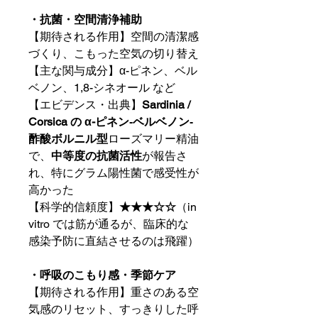
・抗菌・空間清浄補助
【期待される作用】空間の清潔感
づくり、こもった空気の切り替え
【主な関与成分】α-ピネン、ベル
ベノン、1,8-シネオール など
【エビデンス・出典】
Sardinia /
Corsica の α-ピネン‐ベルベノン‐
酢酸ボルニル型
ローズマリー精油
で、
中等度の抗菌活性
が報告さ
れ、特にグラム陽性菌で感受性が
高かった
【科学的信頼度】
★★★☆☆
（in
vitro では筋が通るが、臨床的な
感染予防に直結させるのは飛躍）
・呼吸のこもり感・季節ケア
【期待される作用】重さのある空
気感のリセット、すっきりした呼