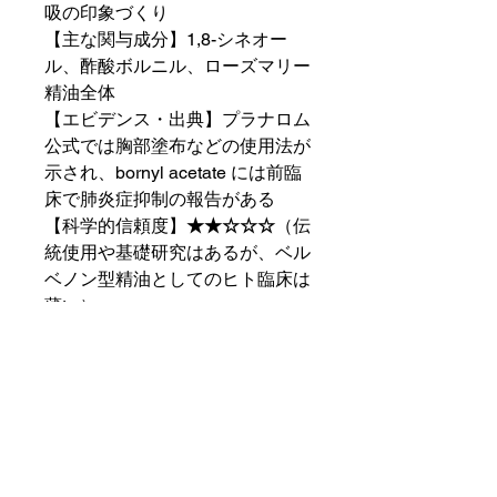
吸の印象づくり
【主な関与成分】1,8-シネオー
ル、酢酸ボルニル、ローズマリー
精油全体
【エビデンス・出典】プラナロム
公式では胸部塗布などの使用法が
示され、bornyl acetate には前臨
床で肺炎症抑制の報告がある
【科学的信頼度】
★★☆☆☆
（伝
統使用や基礎研究はあるが、ベル
ベノン型精油としてのヒト臨床は
薄い）
・消化・肝胆系の“重さ”への伝統
的サポート
【期待される作用】食べ過ぎ後の
重さ、季節の切り替え時のもたつ
き感の補助
【主な関与成分】ベルベノン、酢