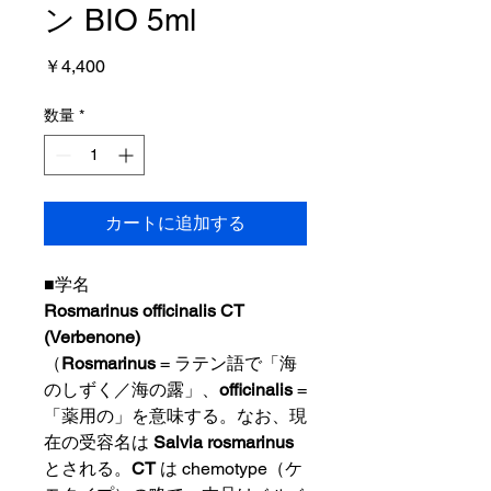
ン BIO 5ml
価
￥4,400
格
数量
*
カートに追加する
■学名
Rosmarinus officinalis CT
(Verbenone)
（
Rosmarinus
= ラテン語で「海
のしずく／海の露」、
officinalis
=
「薬用の」を意味する。なお、現
在の受容名は
Salvia rosmarinus
とされる。
CT
は chemotype（ケ