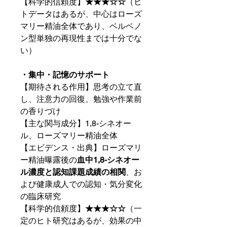
【科学的信頼度】
★★★☆☆
（ヒ
トデータはあるが、中心はローズ
マリー精油全体であり、ベルベノ
ン型単独の再現性までは十分でな
い）
・集中・記憶のサポート
【期待される作用】思考の立て直
し、注意力の回復、勉強や作業前
の香りづけ
【主な関与成分】1,8-シネオー
ル、ローズマリー精油全体
【エビデンス・出典】ローズマリ
ー精油曝露後の
血中1,8-シネオー
ル濃度と認知課題成績の相関
、お
よび健康成人での認知・気分変化
の臨床研究
【科学的信頼度】
★★★☆☆
（一
定のヒト研究はあるが、効果の中