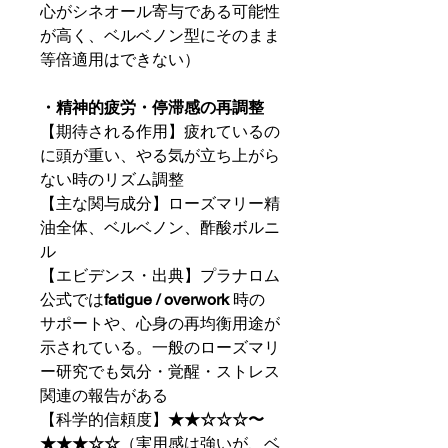
心がシネオール寄与である可能性
が高く、ベルベノン型にそのまま
等倍適用はできない）
・精神的疲労・停滞感の再調整
【期待される作用】疲れているの
に頭が重い、やる気が立ち上がら
ない時のリズム調整
【主な関与成分】ローズマリー精
油全体、ベルベノン、酢酸ボルニ
ル
【エビデンス・出典】プラナロム
公式では
fatigue / overwork
時の
サポートや、心身の再均衡用途が
示されている。一般のローズマリ
ー研究でも気分・覚醒・ストレス
関連の報告がある
【科学的信頼度】
★★☆☆☆〜
★★★☆☆
（実用感は強いが、ベ