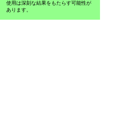
使用は深刻な結果をもたらす可能性が
あります。
エッセンシャルオイル
エッセンシャルオイルは、主に水蒸気
蒸留によって芳香植物から抽出された
揮発性化学物質です。科学的なアロマ
セラピーで使用されるエッセンシャル
オイルは、厳しい品質基準を満たさな
ければなりません。
> もっと詳しく
植物油（ベースオイル）
植物油は、油性植物、つまり種子、果
実、またはナッツに脂質が含まれる植
物の脂質抽出物です。
> もっと詳しく
エッセンシャルオイルの蒸留
エッセンシャルオイルの大部分は、化