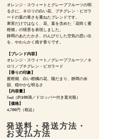
オレンジ・スウィートとグレープフルーツの明
るさに、ネロリの白い花、プチグレン・ビガラ
ードの葉の青さを重ねたブレンドです。
果実だけではなく、花、葉を含めた「花咲く蜜
柑畑」の情景を表現しました。
静岡のあたたかさ、のんびりした空気の思い出
を、やわらかく残す香りです。
【ブレンド内容】
オレンジ・スウィート／グレープフルーツ／ネ
ロリ／プチグレン・ビガラード
【香りの印象】
蜜柑畑、白い柑橘の花、陽だまり、静岡の余
韻、穏やかな明るさ
【内容量】
5ml（約100滴／ドロッパー付き遮光瓶）
【価格】
4,700円（税込）
発送料・発送方法・
お支払方法