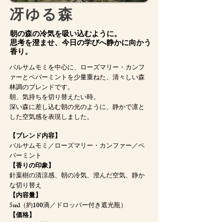
冴ゆる森
朝の森の冷気を吸い込むように。
思考を澄ませ、今日の学びへ静かに向かう
香り。
バルサムモミを中心に、ローズマリー・カンフ
ァーとペパーミントを少量重ねた、清々しい森
林調のブレンドです。
朝、気持ちを切り替えたい時。
深い森に差し込む朝の光のように、静かで凛と
した空気感を表現しました。
【ブレンド内容】
バルサムモミ／ローズマリー・カンファー／ペ
パーミント
【香りの印象】
針葉樹の清涼感、朝の冷気、澄んだ空気、静か
な切り替え
【内容量】
5ml（約100滴／ドロッパー付き遮光瓶）
【価格】