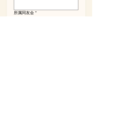
所属同友会
*
会社名
*
送付先住所
*
メールアドレス
*
電話番号
*
ご希望の商品
冴ゆる森
￥3,380