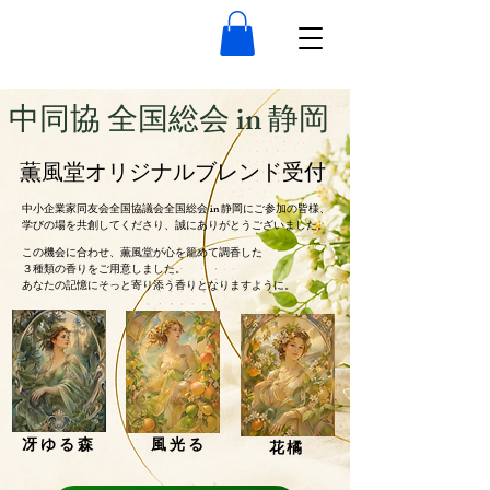
中同協 全国総会 in 静岡
薫風堂オリジナルブレンド受付
​中小企業家同友会全国協議会全国総会 in 静岡にご参加の皆様、
学びの場を共創してくださり、誠にありがとうございました。
この機会に合わせ、薫風堂が心を籠めて調香した
３種類の香りをご用意しました。
​あなたの記憶にそっと寄り添う香りとなりますように。
冴ゆる森
​風光る
花橘