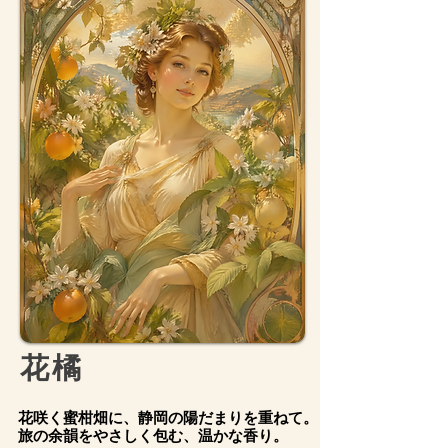
​花橘
花咲く蜜柑畑に、静岡の陽だまりを重ねて。
旅の余韻をやさしく包む、温かな香り。