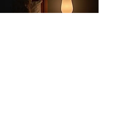
Night
～身体をいたわる夜のアロマバス～
夜はぬるめのお風呂が心にも身体にも
嬉しいものです。１日頑張った心と身
体をアロマバスでいたわりましょう。
ぐっすり眠るためのラベンダーバス、
贅沢なローズバス……。ブレンドバス
も楽しみですね。バスソルトを手作り
しても楽しいです。香りの湯気を深く
吸い込んだりお湯の中でマッサージを