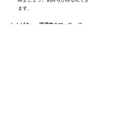
ます。
＜レシピ３＞ 温湿布＆マッサージ
ラベンダー・アングスティフォリ
ア１滴＋ゼラニウム・ブルボン
or ネロリ１滴＋マカデミアナッ
ツオイル10ml
熱湯に精油を垂らして温湿布を作
り、おへその上に当てましょう。
お腹を温めると、気持ちの高ぶり
が治まります。お腹を優しくマッ
サージしたあと、丹田（おへその
下指３本分）に手を当てて深呼吸
を。檀中（胸の間、みぞおちの少