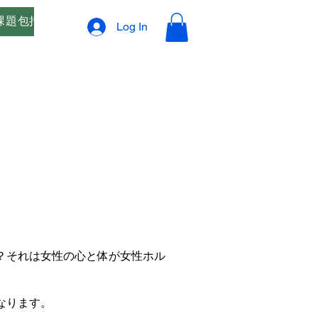
課題包括支援
オリジナルブレンド精油 ご相談窓口
プ
Log In
？それは女性の心と体が女性ホル
なります。