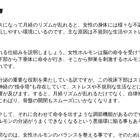
響
スになって月経のリズムが乱れると、女性の身体には様々な不
乱しやすい環境にいるのです。主な原因は不規則な生活やスト
れる仕組みを説明しましょう。女性ホルモンは脳の命令を受け
下部から下垂体に命令が行き、そこから卵巣を刺激するホルモ
れです。
分泌の重要な役割を果たしている訳ですが、この視床下部はス
神経の"指令塔"も存在していて、ストレスや不規則な生活など
響が及びます。すると、月経リズムが乱れるだけでなく、自律
こわばり、骨盤の開閉もスムーズにいかなくなります。
クして、それに合わせて命令を出すような調節機能があるので
ルモンの分泌がうまくできなくなるという悪循環に陥る事もあ
切なのは、女性ホルモンのバランスを整える事です。そのため