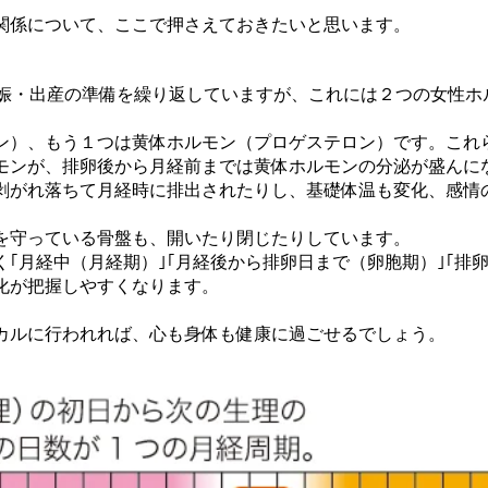
関係について、ここで押さえておきたいと思います。
妊娠・出産の準備を繰り返していますが、これには２つの女性ホ
ン）、もう１つは黄体ホルモン（プロゲステロン）です。これ
モンが、排卵後から月経前までは黄体ホルモンの分泌が盛んに
剥がれ落ちて月経時に排出されたりし、基礎体温も変化、感情
を守っている骨盤も、開いたり閉じたりしています。
｢月経中（月経期）｣｢月経後から排卵日まで（卵胞期）｣｢排
化が把握しやすくなります。
カルに行われれば、心も身体も健康に過ごせるでしょう。