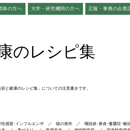
団体の方へ
大学・研究機関の方へ
広報・事務の企業
康のレシピ集
美容と健康のレシピ集」についての注意書きです。
行性感冒･インフルエンザ ／ 咳の発作 ／ 咽頭炎･鼻炎･蓄膿症･喉
鼻炎 ／ 鼻づまり ／ 気管支炎 ／ 神経性喘息 ／ 喘息性気