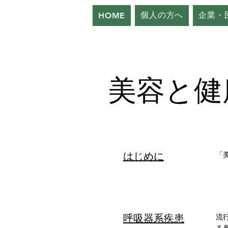
個人の方へ
企業・
HOME
美容と健
​はじめに
「
呼吸器系疾患
流
る