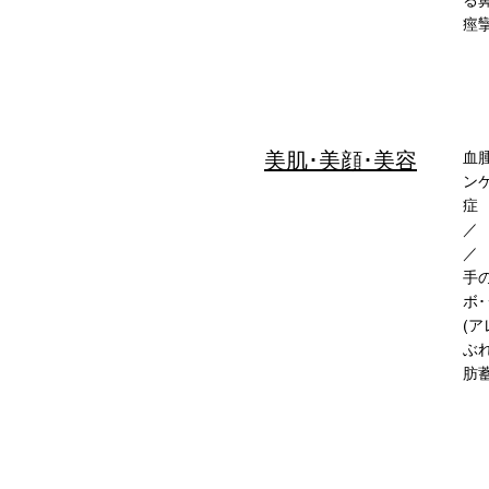
痙
美肌･美顔･美容
血
ン
症
／
手
ボ
(
ぶ
肪