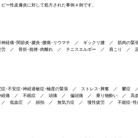
アトピー性皮膚炎に対して処方された事例４例です。
骨神経痛･関節炎･腱炎･腰痛･リウマチ ／ ギックリ腰 ／ 筋肉の緊張
疲労 ／ 骨折･捻挫･肉離れ ／ テニスエルボー ／ 肩こり ／ 
配症･不安症･神経過敏症･極度の緊張 ／ ストレス･興奮 ／ 鬱症 
経痛 ／ 不眠症 ／ 頭痛 ／ 偏頭痛 ／ 乗り物酔い ／ 高血
 ／ 低血圧 ／ 頻拍 ／ 無気力症 ／ 慢性疲労 ／ 不能症･性