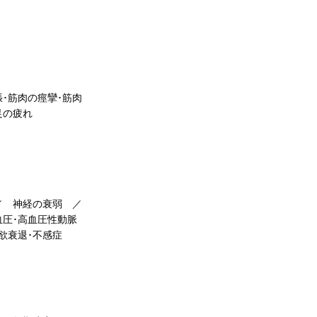
･筋肉の痙攣･筋肉
足の疲れ
／ 神経の衰弱 ／
圧･高血圧性動脈
欲衰退･不感症