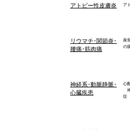
アトピー性皮膚炎
​
リウマチ･関節炎･
座
の
腰痛･筋肉痛
神経系･動脈静脈･
心
神
心臓疾患
症