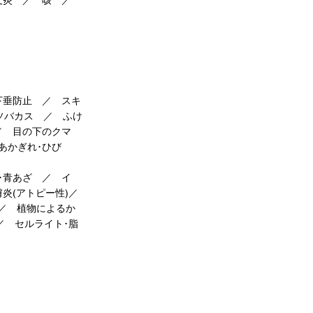
下垂防止 ／ スキ
･ソバカス ／ ふけ
 ／ 目の下のクマ
･あかぎれ･ひび
･青あざ ／ イ
炎(アトピー性)／
 ／ 植物によるか
／ セルライト･脂