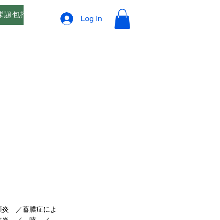
課題包括支援
オリジナルブレンド精油 ご相談窓口
プ
Log In
頭炎 ／蓄膿症によ
管支炎 ／ 咳 ／