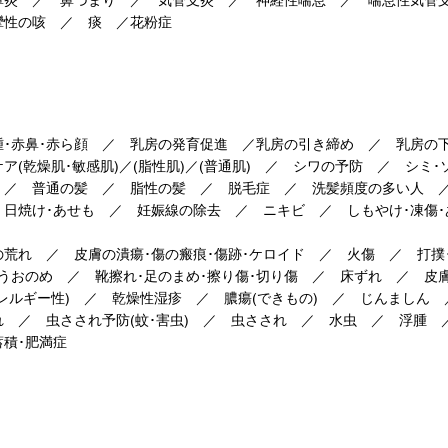
攣性の咳 ／ 痰 ／花粉症
腫･赤鼻･赤ら顔 ／ 乳房の発育促進 ／乳房の引き締め ／ 乳房の
ケア(乾燥肌･敏感肌)／(脂性肌)／(普通肌) ／ シワの予防 ／ シミ
 ／ 普通の髪 ／ 脂性の髪 ／ 脱毛症 ／ 洗髪頻度の多い人
 日焼け･あせも ／ 妊娠線の除去 ／ ニキビ ／ しもやけ･凍傷
／
の荒れ ／ 皮膚の潰瘍･傷の瘢痕･傷跡･ケロイド ／ 火傷 ／ 打撲
･うおのめ ／ 靴擦れ･足のまめ･擦り傷･切り傷 ／ 床ずれ ／ 皮膚
アレルギー性) ／ 乾燥性湿疹 ／ 膿瘍(できもの) ／ じんましん
れ ／ 虫さされ予防(蚊･害虫) ／ 虫さされ ／ 水虫 ／ 浮腫 
蓄積･肥満症