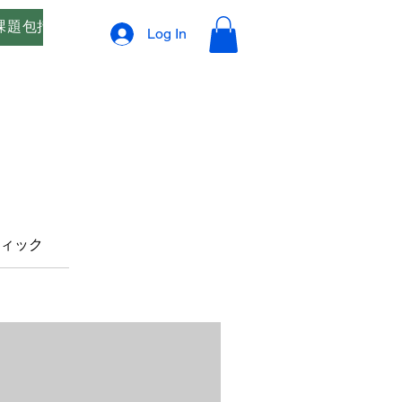
課題包括支援
オリジナルブレンド精油 ご相談窓口
プ
Log In
ティック