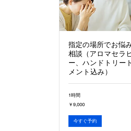
指定の場所でお悩
相談（アロマセラ
ー、ハンドトリー
メント込み）
1時間
9,000
￥9,000
円
今すぐ予約