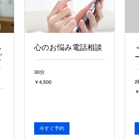
み
心のお悩み電話相談
ピ
ト
30分
4,500
2
￥4,500
円
4,
￥
円
今すぐ予約