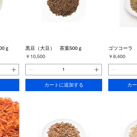
00ｇ
黒豆（大豆） 茶葉500ｇ
ゴツコーラ 
価格
価格
￥10,500
￥8,400
る
カートに追加する
カー