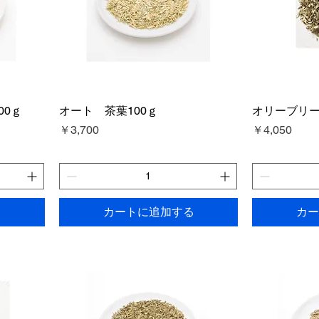
00ｇ
オート 茶葉100ｇ
オリーブリー
価格
価格
￥3,700
￥4,050
る
カートに追加する
カー