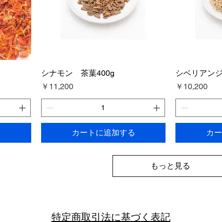
シナモン 茶葉400g
シベリアンジ
価格
価格
￥11,200
￥10,200
る
カートに追加する
カー
もっと見る
特定商取引法に基づく表記