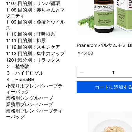
1107.目的別：リンパ循環
1108.目的別：赤ちゃんとマ
タニティ
1109.目的別：免疫とウイル
ス
1110.目的別：呼吸器系
1111.目的別：排尿
Pranarom バルサムモミ BI
1112.目的別：スキンケア
価格
￥4,400
1113.目的別：集中力アップ
1201.気分別：リラックス
２．植物油
３．ハイドロゾル
４．PranaBB
​小売り用ブレンドハーブテ
カートに追加す
ィーバッグ
業務用シングルハーブ
業務用ブレンドハーブ
業務用ブレンドハーブティ
ーバッグ