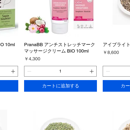
O 10ml
PranaBB アンチストレッチマーク
アイブライト
マッサージクリーム BIO 100ml
価格
￥8,600
価格
￥4,300
る
カートに追加する
カー