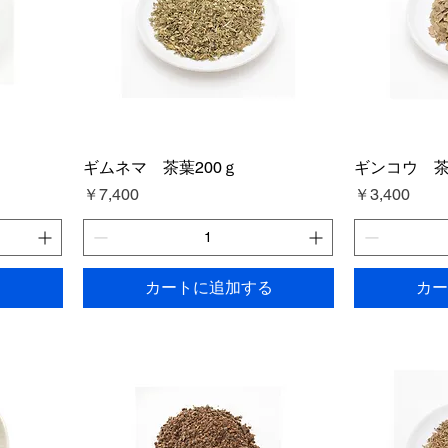
ギムネマ 茶葉200ｇ
ギンコウ 茶
価格
価格
￥7,400
￥3,400
る
カートに追加する
カー