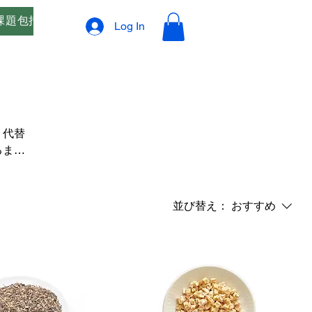
課題包括支援
オリジナルブレンド精油 ご相談窓口
プ
Log In
・代替
るま
ってい
並び替え：
おすすめ