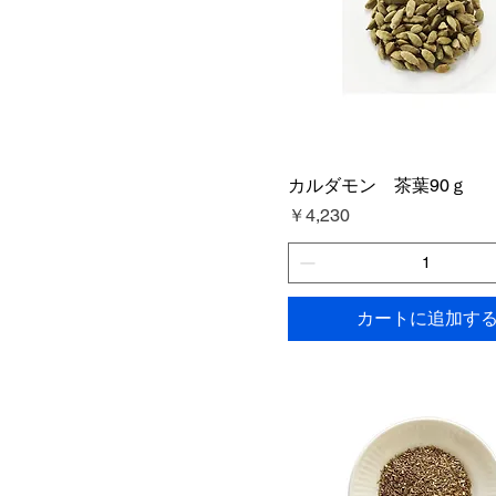
カルダモン 茶葉90ｇ
価格
￥4,230
カートに追加す