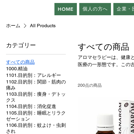
個人の方へ
企業・
HOME
ホーム
All Products
カテゴリー
すべての商品
アロマセラピーは、健康
すべての商品
医療の一形態です。この
1000.精油
で、さまざまな健康状態
1101.目的別：アレルギー
ます。
1102.目的別：関節・筋肉の
200点の商品
痛み
1103.目的別：痩身・デトッ
クス
1104.目的別：消化促進
1105.目的別：睡眠とリラク
ゼーション
1106.目的別：蚊よけ・虫刺
され