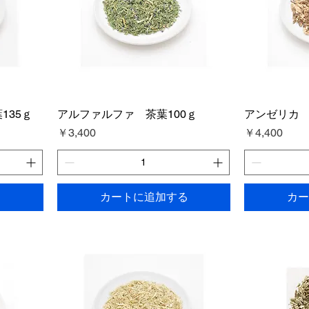
135ｇ
アルファルファ 茶葉100ｇ
アンゼリカ 
価格
価格
￥3,400
￥4,400
る
カートに追加する
カー